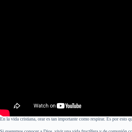
En la vida cristiana, orar es tan importante como respirar. Es por esto
Si queremos conocer a Dios, vivir una vida fructífera y de comunión c