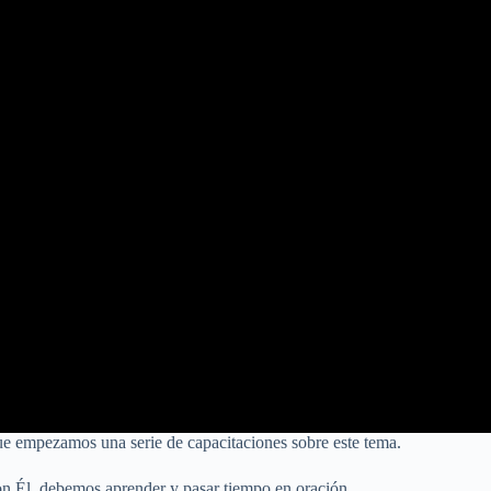
 que empezamos una serie de capacitaciones sobre este tema.
on Él, debemos aprender y pasar tiempo en oración.