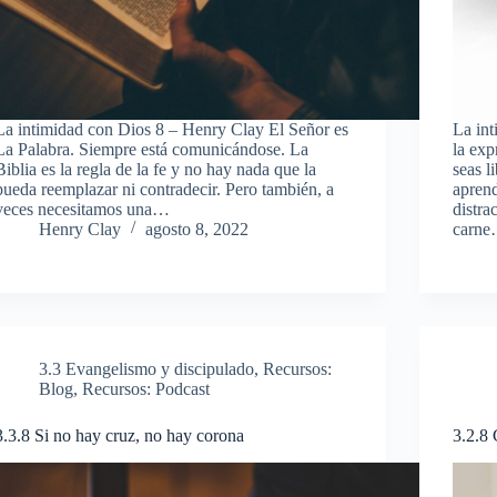
La intimidad con Dios 8 – Henry Clay El Señor es
La in
La Palabra. Siempre está comunicándose. La
la exp
Biblia es la regla de la fe y no hay nada que la
seas l
pueda reemplazar ni contradecir. Pero también, a
aprend
veces necesitamos una…
distra
Henry Clay
agosto 8, 2022
carn
3.3 Evangelismo y discipulado
,
Recursos:
Blog
,
Recursos: Podcast
3.3.8 Si no hay cruz, no hay corona
3.2.8 